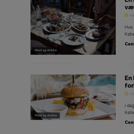
vær
ma
Hvis
Købe
Cont
Mad og drikke
En
for
ju
I da
Købe
Mad og drikke
Cont