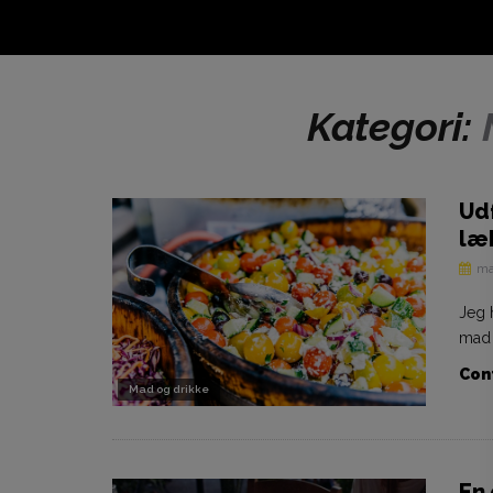
Kategori:
Ud
læ
ma
Jeg h
mad i
Cont
Mad og drikke
En 