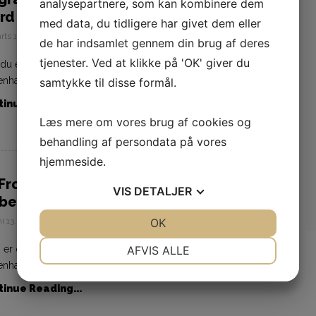
analysepartnere, som kan kombinere dem
d at tjekke ud
med data, du tidligere har givet dem eller
rts 1, 2022
Jonas
de har indsamlet gennem din brug af deres
tjenester. Ved at klikke på 'OK' giver du
 du er på udkig efter et lækkert græsk måltid, mens du er i
nhavn, skal du ikke lede længere […]
samtykke til disse formål.
inue Reading...
Læs mere om vores brug af cookies og
behandling af persondata på vores
hjemmeside.
 Frokostordning i København kan
VIS
DETALJER
berede dig på alt
ni 13, 2020
Jonas
JA
NEJ
OK
JA
NEJ
NØDVENDIGE
PRÆFERENCER
g er der mange der kan bruge sådan en smart Frokostordning i
AFVIS ALLE
nhavn til noget på kontoret, og det […]
JA
NEJ
JA
NEJ
inue Reading...
MARKETING
STATISTIK