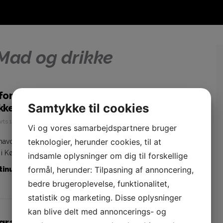
Mad og drikke
forskning af græsk mad i København: Et
Samtykke til cookies
kkert eventyr
rts 1, 2022
Jonas
Vi og vores samarbejdspartnere bruger
teknologier, herunder cookies, til at
avde aldrig troet, at jeg ville finde mig selv i at spise græsk
 København, af alle steder. […]
indsamle oplysninger om dig til forskellige
formål, herunder: Tilpasning af annoncering,
inue Reading...
bedre brugeroplevelse, funktionalitet,
statistik og marketing. Disse oplysninger
kan blive delt med annoncerings- og
græsk restaurant i København, der er