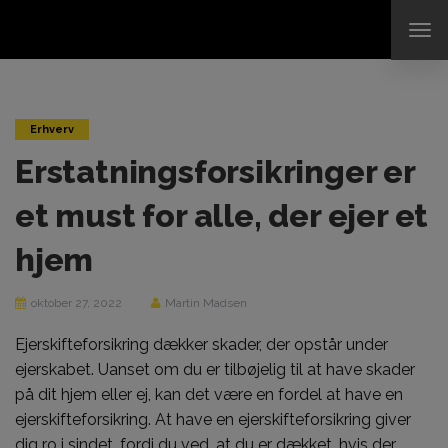
TO
NAV
Erhverv
Erstatningsforsikringer er
et must for alle, der ejer et
hjem
oktober 27, 2022
Martin Madsen
Ejerskifteforsikring dækker skader, der opstår under
ejerskabet. Uanset om du er tilbøjelig til at have skader
på dit hjem eller ej, kan det være en fordel at have en
ejerskifteforsikring. At have en ejerskifteforsikring giver
dig ro i sindet, fordi du ved, at du er dækket, hvis der