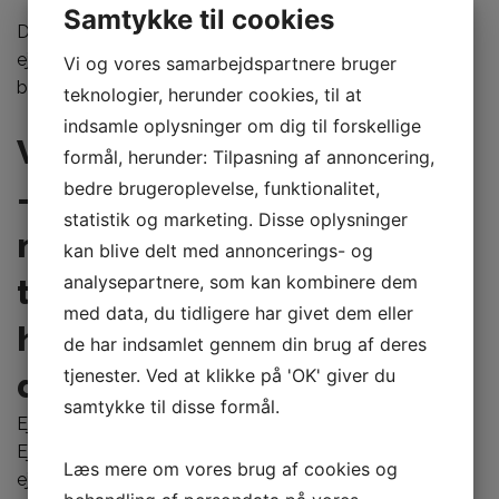
Samtykke til cookies
Det er afgørende at have den rigtige type
ejerskifteforsikring tilbud
til dit hjem, så du kan få den
Vi og vores samarbejdspartnere bruger
bedst mulige dækning til en overkommelig pris.
teknologier, herunder cookies, til at
indsamle oplysninger om dig til forskellige
Vent ikke, til det er for sent
formål, herunder: Tilpasning af annoncering,
bedre brugeroplevelse, funktionalitet,
– kontakt os i dag for at få
statistik og marketing. Disse oplysninger
mere at vide om vores
kan blive delt med annoncerings- og
analysepartnere, som kan kombinere dem
tilbud, og hvordan vi kan
med data, du tidligere har givet dem eller
hjælpe dig med at beskytte
de har indsamlet gennem din brug af deres
tjenester. Ved at klikke på 'OK' giver du
dit hjem!
samtykke til disse formål.
Ejerskifteforsikring er et must for alle, der ejer et hjem.
Ejerskifteforsikring dækker skader, der opstår under
Læs mere om vores brug af cookies og
ejerskabet. Uanset om du er tilbøjelig til at have skader