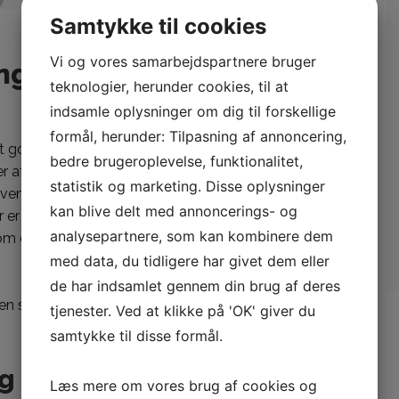
Samtykke til cookies
Vi og vores samarbejdspartnere bruger
ng gør meget
teknologier, herunder cookies, til at
indsamle oplysninger om dig til forskellige
formål, herunder: Tilpasning af annoncering,
t gode energiberegning at gøre, så er der mange ting
bedre brugeroplevelse, funktionalitet,
 er at man i dag skal have et moderne hjem. Så kan man
statistik og marketing. Disse oplysninger
venlig. Og et hjem som der er lavet en perfekt
kan blive delt med annoncerings- og
 er det her en beregning som du kan få selv hvis du
analysepartnere, som kan kombinere dem
om der er det hele værd, fordi der er mange gode
med data, du tidligere har givet dem eller
de har indsamlet gennem din brug af deres
n stor del af i dag? Så syntes jeg at du skal læse med
tjenester. Ved at klikke på 'OK' giver du
samtykke til disse formål.
g gør meget
Læs mere om vores brug af cookies og