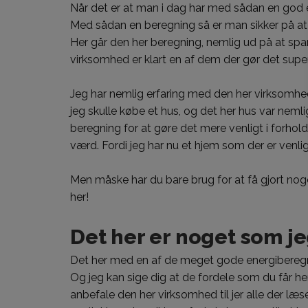
Når det er at man i dag har med sådan en god 
Med sådan en beregning så er man sikker på at d
Her går den her beregning, nemlig ud på at s
virksomhed er klart en af dem der gør det super
Jeg har nemlig erfaring med den her virksomhed
jeg skulle købe et hus, og det her hus var nem
beregning for at gøre det mere venligt i forhold 
værd. Fordi jeg har nu et hjem som der er venligt 
Men måske har du bare brug for at få gjort n
her
!
Det her er noget som je
Det her med en af de meget gode energiberegni
Og jeg kan sige dig at de fordele som du får her
anbefale den her virksomhed til jer alle der l