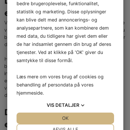
De kan installeres på taget
bedre brugeroplevelse, funktionalitet,
eller udenfor dit hus
statistik og marketing. Disse oplysninger
kan blive delt med annoncerings- og
Velux-døre fås både som tagmonterede og sidehængte
analysepartnere, som kan kombinere dem
varianter. Hvis du har et eksisterende veluxvindue, kan du
med data, du tidligere har givet dem eller
blot erstatte det med en veluxdør – der er ikke behov for
de har indsamlet gennem din brug af deres
dyre og forstyrrende renoveringer.
tjenester. Ved at klikke på 'OK' giver du
Hvis dit hjem ikke har veluxvinduer, skal du ikke være
samtykke til disse formål.
bekymret! Velux tilbyder en række
installationsmuligheder, der passer til ethvert budget og
Læs mere om vores brug af cookies og
enhver omstændighed. Du kan vælge at installere
behandling af persondata på vores
veluxdøre på taget eller udenfor dit hus – alt efter hvad
hjemmeside.
der passer dig bedst.
VIS
DETALJER
Du skal muligvis få fat i en
JA
NEJ
OK
JA
NEJ
elektriker
NØDVENDIGE
PRÆFERENCER
AFVIS ALLE