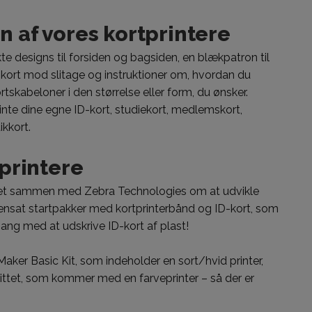
n af vores kortprintere
e designs til forsiden og bagsiden, en blækpatron til
e kort mod slitage og instruktioner om, hvordan du
tskabeloner i den størrelse eller form, du ønsker.
printe dine egne ID-kort, studiekort, medlemskort,
ikkort.
tprintere
r tæt sammen med Zebra Technologies om at udvikle
mmensat startpakker med kortprinterbånd og ID-kort, som
ang med at udskrive ID-kort af plast!
 Maker Basic Kit, som indeholder en sort/hvid printer,
kittet, som kommer med en farveprinter – så der er