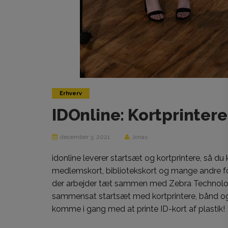
Erhverv
IDOnline: Kortprinter
december 3, 2021
Jonas
idonline leverer startsæt og kortprintere, så du ka
medlemskort, bibliotekskort og mange andre fors
der arbejder tæt sammen med Zebra Technologies
sammensat startsæt med kortprintere, bånd og I
komme i gang med at printe ID-kort af plastik!