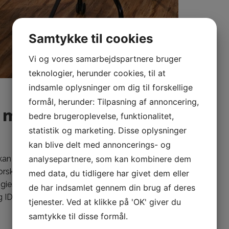
Samtykke til cookies
Vi og vores samarbejdspartnere bruger
teknologier, herunder cookies, til at
indsamle oplysninger om dig til forskellige
formål, herunder: Tilpasning af annoncering,
e med startpakker
bedre brugeroplevelse, funktionalitet,
statistik og marketing. Disse oplysninger
kan blive delt med annoncerings- og
analysepartnere, som kan kombinere dem
n blive klar til selv at printe id-kort, studiekort,
kellige plastikkort. idonline er Zebra Card Specialist,
med data, du tidligere har givet dem eller
 om at udvikle løsninger til kortprint. idonline har
de har indsamlet gennem din brug af deres
D-kort, der indeholder alt det, du skal bruge for at
tjenester. Ved at klikke på 'OK' giver du
samtykke til disse formål.