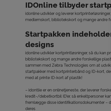
IDOnline tilbyder start
idonline
udvikler og leverer kortprinterløsninger,
medlemskort, bibliotekskort og mange andre for
Startpakken indeholder
designs
idonline udvikler kortprintløsninger, så du kan 
bibliotekskort og mange andre forskellige plast
sammen med Zebra Technologies om at udvikle 
startpakker med kortprinterbånd og ID-kort, de
med at printe ID-kort af plastik!
– idontlie er en onlinetjeneste, der leverer forsk
kredit-/debetkortbil ID’er, så enkeltpersoner ka
fremlægge disse identifikationsdokumenter – de
deres