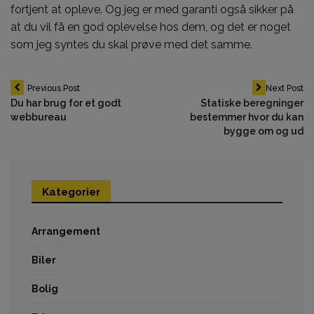
fortjent at opleve. Og jeg er med garanti også sikker på
at du vil få en god oplevelse hos dem, og det er noget
som jeg syntes du skal prøve med det samme.
Indlægsnavigation
Previous Post
Next Post
Du har brug for et godt
Statiske beregninger
webbureau
bestemmer hvor du kan
bygge om og ud
Kategorier
Arrangement
Biler
Bolig